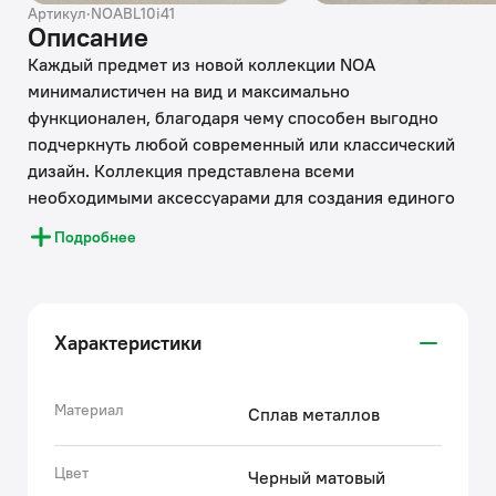
Артикул
·
NOABL10i41
Описание
Каждый предмет из новой коллекции NOA
минималистичен на вид и максимально
функционален, благодаря чему способен выгодно
подчеркнуть любой современный или классический
дизайн. Коллекция представлена всеми
необходимыми аксессуарами для создания единого
стиля туалетной или ванной комнаты – с ними
Подробнее
ежедневный уход станет еще более комфортным.
Одинарный крючок трендового черного цвета будет
элегантно смотреться в темных интерьерах и мягко
балансировать яркие, цветные. Отличительная
Характеристики
особенность аксессуара – оптимально рассчитанная
геометрия и форма, позволяющие удобно разместить
банные принадлежности.
Материал
Сплав металлов
• Крючок IDDIS® прослужит дольше благодаря
прочному и стойкому к коррозии сплаву металлов.
Цвет
Черный матовый
• Крепежные элементы скрыты корпусом, что