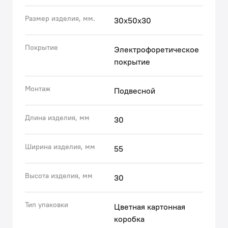
обеспечивает привлекательный и аккуратный
Размер изделия, мм.
30х50х30
внешний вид аксессуара.
• Гарантия на аксессуары IDDIS® – 5 лет.
(с) Авторский текст, май 2021 г.
Покрытие
Электрофоретическое
покрытие
Монтаж
Подвесной
Длина изделия, мм
30
Ширина изделия, мм
55
Высота изделия, мм
30
Тип упаковки
Цветная картонная
коробка