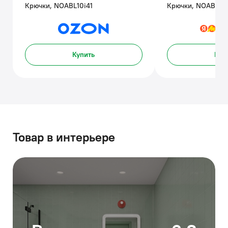
Крючки, NOABL10i41
Крючки, NOABL10i
Купить
Куп
Товар в интерьере