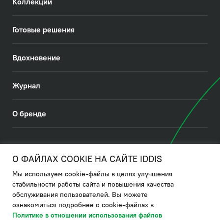
Коллекции
Готовые решения
Вдохновение
Журнал
О бренде
© 2026. IDDIS
О ФАЙЛАХ COOKIE НА САЙТЕ IDDIS
Мы используем cookie-файлы в целях улучшения
Политика в отношении использования файлов cookies
стабильности работы сайта и повышения качества
обслуживания пользователей. Вы можете
Политика обработки ПДн
ознакомиться подробнее о cookie-файлах в
Политика в области управления цепочкой поставки
Политике в отношении использования файлов