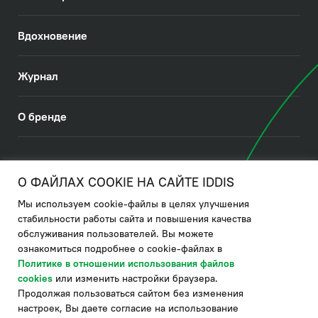
Вдохновение
Журнал
О бренде
© 2026. IDDIS
О ФАЙЛАХ COOKIE НА САЙТЕ IDDIS
Мы используем cookie-файлы в целях улучшения
Политика в отношении использования файлов cookies
стабильности работы сайта и повышения качества
обслуживания пользователей. Вы можете
Политика обработки ПДн
ознакомиться подробнее о cookie-файлах в
Политика в области управления цепочкой поставки
Политике в отношении использования файлов
cookies
или изменить настройки браузера.
по системе "НСЛС"
Продолжая пользоваться сайтом без изменения
Производитель оставляет за собой право в любой момент
настроек, Вы даете согласие на использование
вносить изменения в комплектацию, дизайн и характеристики