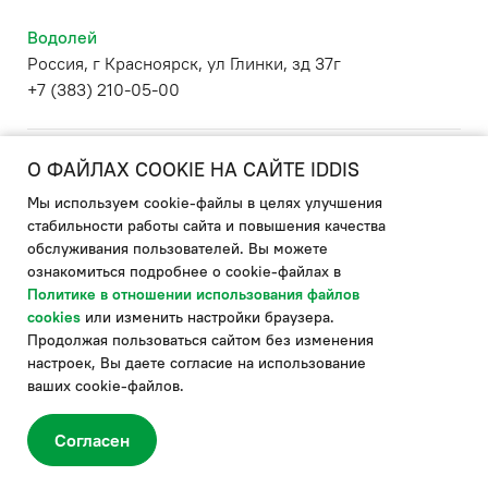
Водолей
Россия, г Красноярск, ул Глинки, зд 37г
+7 (383) 210-05-00
О ФАЙЛАХ COOKIE НА САЙТЕ IDDIS
Вираж
г Красноярск, ул Академика Вавилова, д 1 стр 10
Мы используем cookie-файлы в целях улучшения
+7 (391) 277-77-77
стабильности работы сайта и повышения качества
обслуживания пользователей. Вы можете
ознакомиться подробнее о cookie-файлах в
Политике в отношении использования файлов
Вираж
cookies
или изменить настройки браузера.
г Красноярск, ул Свердловская, д 69
Продолжая пользоваться сайтом без изменения
+7 (391) 219-44-44
настроек, Вы даете согласие на использование
ваших cookie-файлов.
Водолей
Согласен
Россия, г Красноярск, ул Карла Маркса, д 41
+7 (391) 265-85-85