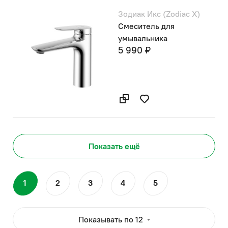
Зодиак Икс (Zodiac X)
Смеситель для
умывальника
5 990 ₽
Показать ещё
1
2
3
4
5
Показывать по 12