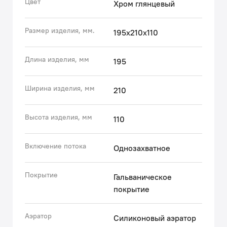
Цвет
Хром глянцевый
качественного керамического картриджа Softap
(прошел тестирование на жизненный цикл по
Размер изделия, мм.
195x210x110
европейскому стандарту EN817).
• Cиликоновый аэратор Neoperl® гарантирует
ровный и мягкий поток воды без брызг. Легко
Длина изделия, мм
195
чистится от известкового налета простым движением
пальца.
Ширина изделия, мм
210
Гарантия на смесители IDDIS® – 10 лет.
Высота изделия, мм
110
(с) Авторский текст, февраль 2023 г.
Включение потока
Однозахватное
Покрытие
Гальваническое
покрытие
Аэратор
Силиконовый аэратор