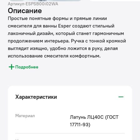
Артикул
·
ESPSB00i02WA
Описание
Простые понятные формы и прямые линии
смесителя для ванны Esper создают стильный
лаконичный дизайн, который станет гармоничным
продолжением интерьера. Ручка с тонкой кромкой
выглядит изящно, удобно ложится в руку, делая
использование смесителя комфортным.
Керамический дивертор надежно и мягко
Подробнее
переключает поток воды с излива на лейку даже при
минимальном давлении воды в трубах. Без душевых
аксессуаров в комплекте.
Характеристики
• Смеситель IDDIS® прослужит долго благодаря
надежному корпусу из прочной латуни, стойкому к
коррозии, резким изменениям давления и
Материал
Латунь ЛЦ40C (ГОСТ
перепадам температуры воды.
17711-93)
• Плавный ход ручки и абсолютная точность
регулировки температуры и напора воды — за счет