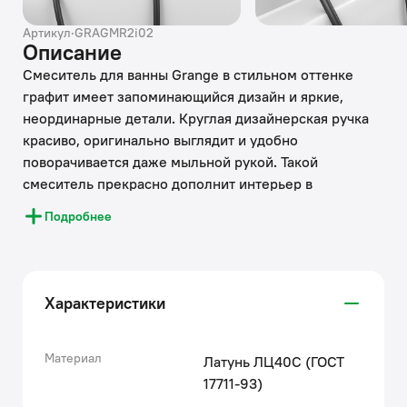
Артикул
·
GRAGMR2i02
Описание
Смеситель для ванны Grange в стильном оттенке
графит имеет запоминающийся дизайн и яркие,
неординарные детали. Круглая дизайнерская ручка
красиво, оригинально выглядит и удобно
поворачивается даже мыльной рукой. Такой
смеситель прекрасно дополнит интерьер в
трендовом стиле лофт и подойдет как для ванны, так
Подробнее
и для душевой кабины; излив поворотный, и его
можно при необходимости сложить. В комплекте
душевые аксессуары в тон смесителю — лейка,
настенный держатель и гибкий шланг (1,5 м) из
Характеристики
силикона с защитой от перекручивания.
• Надежный корпус из прочной первичной латуни с
пониженным содержанием свинца — стойкий к
Материал
Латунь ЛЦ40C (ГОСТ
коррозии, резким изменениям давления и
17711-93)
перепадам температуры воды.