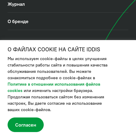
Журнал
О бренде
© 2026. IDDIS
О ФАЙЛАХ COOKIE НА САЙТЕ IDDIS
Мы используем cookie-файлы в целях улучшения
Политика в отношении использования файлов cookies
стабильности работы сайта и повышения качества
обслуживания пользователей. Вы можете
Политика обработки ПДн
ознакомиться подробнее о cookie-файлах в
Политика в области управления цепочкой поставки
Политике в отношении использования файлов
cookies
или изменить настройки браузера.
по системе "НСЛС"
Продолжая пользоваться сайтом без изменения
Производитель оставляет за собой право в любой момент
настроек, Вы даете согласие на использование
вносить изменения в комплектацию, дизайн и характеристики
товара, не ухудшающие его качество.
ваших cookie-файлов.
®
Актуальная информация о продукции IDDIS
– на сайте бренда
www.iddis.ru.
Согласен