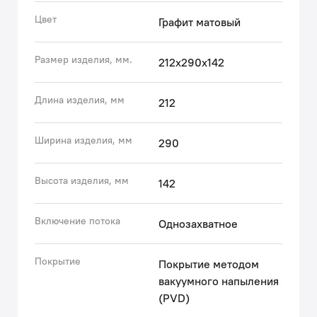
• Керамический поворотный дивертор на корпусе
Цвет
Графит матовый
надежно и плавно переключает поток воды с излива
на лейку даже при минимальном давлении воды в
Размер изделия, мм.
212x290x142
трубах.
• Плавный ход ручки и абсолютная точность
регулировки температуры и напора воды — за счет
Длина изделия, мм
212
качественного керамического картриджа Softap.
• Съемный силиконовый аэратор Neoperl®
Ширина изделия, мм
290
гарантирует р
Высота изделия, мм
142
Включение потока
Однозахватное
Покрытие
Покрытие методом
вакуумного напыления
(PVD)