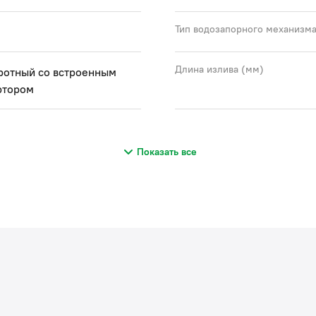
Тип водозапорного механизм
Длина излива (мм)
ротный со встроенным
ртором
Показать все