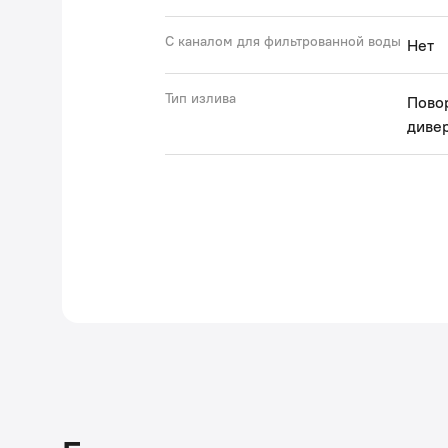
С каналом для фильтрованной воды
Нет
Тип излива
Пово
диве