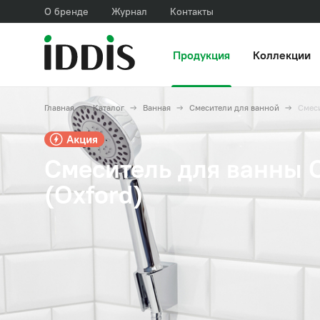
О бренде
Журнал
Контакты
Продукция
Коллекции
Главная
Каталог
Ванная
Смесители для ванной
Смеси
Смеситель для ванны 
(Oxford)