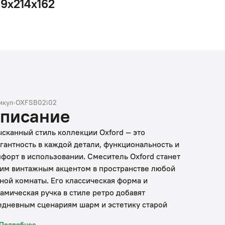
99х214х162
икул
·
OXFSB02i02
писание
сканный стиль коллекции Oxford — это
гантность в каждой детали, функциональность и
форт в использовании. Смеситель Oxford станет
им винтажным акцентом в пространстве любой
ной комнаты. Его классическая форма и
амическая ручка в стиле ретро добавят
дневным сценариям шарм и эстетику старой
лии. Уникальный механизм переключения воды:
Подробнее