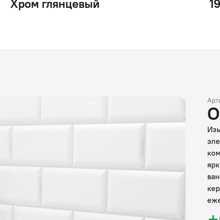
Хром глянцевый
1
Арт
О
Изы
эле
ком
ярк
ван
кер
еже
Анг