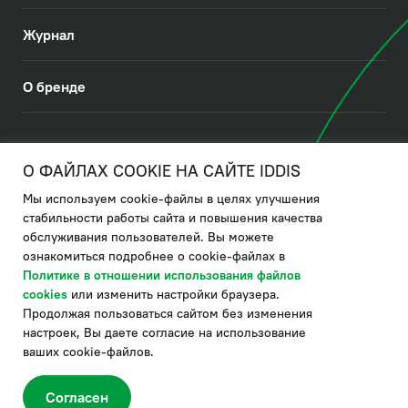
Журнал
О бренде
© 2026. IDDIS
О ФАЙЛАХ COOKIE НА САЙТЕ IDDIS
Мы используем cookie-файлы в целях улучшения
Политика в отношении использования файлов cookies
стабильности работы сайта и повышения качества
обслуживания пользователей. Вы можете
Политика обработки ПДн
ознакомиться подробнее о cookie-файлах в
Политика в области управления цепочкой поставки
Политике в отношении использования файлов
cookies
или изменить настройки браузера.
по системе "НСЛС"
Продолжая пользоваться сайтом без изменения
Производитель оставляет за собой право в любой момент
настроек, Вы даете согласие на использование
вносить изменения в комплектацию, дизайн и характеристики
товара, не ухудшающие его качество.
ваших cookie-файлов.
®
Актуальная информация о продукции IDDIS
– на сайте бренда
www.iddis.ru.
Согласен