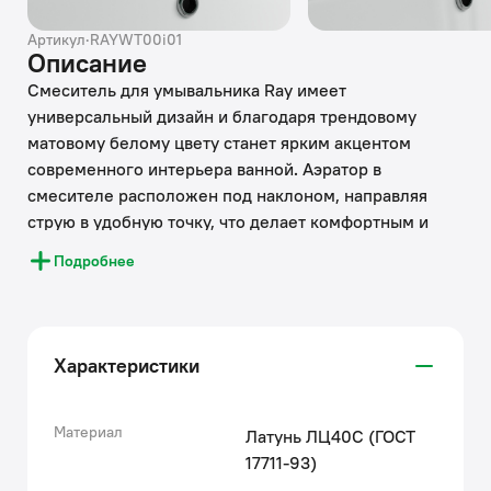
Артикул
·
RAYWT00i01
Описание
Смеситель для умывальника Ray имеет
универсальный дизайн и благодаря трендовому
матовому белому цвету станет ярким акцентом
современного интерьера ванной. Аэратор в
смесителе расположен под наклоном, направляя
струю в удобную точку, что делает комфортным и
мытье рук, и наполнение больших емкостей.
Подробнее
• Надежный корпус из прочной латуни с пониженным
содержанием свинца — стойкий к коррозии, резким
изменениям давления и перепадам температуры
Характеристики
воды.
• Плавный ход ручки и абсолютная точность
регулировки температуры и напора воды — за счет
Материал
Латунь ЛЦ40C (ГОСТ
качественного керамического картриджа Softap.
17711-93)
• Силиконовый аэратор Neoperl® создает мягкий