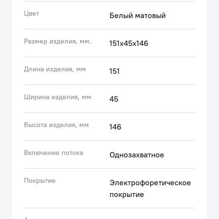
поток воды без разбрызгивания, а за счет
Цвет
Белый матовый
встроенного ограничителя потока воды способствует
ее экономии. Легко чистится от загрязнений,
Размер изделия, мм.
151x45x146
ржавчины и известковых отложений: достаточно
провести по нему пальцем.
• Увеличенная длина гибкой подводки – не нужно
Длина изделия, мм
151
дополнительно приобретать гибкую подводку, той,
что в комплекте, будет достаточно для удобного
Ширина изделия, мм
45
подключения.
Высота изделия, мм
Гарантия на смесители IDDIS® – 10 лет.
146
(с) Авторский текст, октябрь 2020 г.
Включение потока
Однозахватное
Покрытие
Электрофоретическое
покрытие