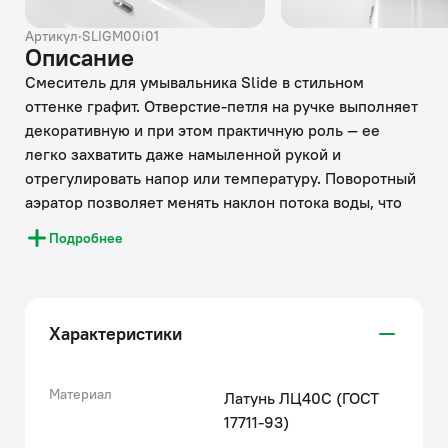
Артикул
·
SLIGM00i01
Описание
Смеситель для умывальника Slide в стильном
оттенке графит. Отверстие-петля на ручке выполняет
декоративную и при этом практичную роль — ее
легко захватить даже намыленной рукой и
отрегулировать напор или температуру. Поворотный
аэратор позволяет менять наклон потока воды, что
делает комфортным и мытье рук, и наполнение
Подробнее
больших емкостей.
● Надежный корпус из прочной первичной латуни с
пониженным содержанием свинца — стойкий к
коррозии, резким изменениям давления и
Характеристики
перепадам температуры воды.
● Плавный ход ручки и абсолютная точность
регулировки температуры и напора воды — за счет
Материал
Латунь ЛЦ40C (ГОСТ
качественного керамического картриджа Softap.
17711-93)
● Гарантия на смеситель — 10 лет.