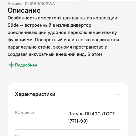
Артикул
·
SLISB00i02WA
Описание
Особенность смесителя для ванны из коллекции
Slide — встроенный в излив дивертор,
обеспечивающий удобное переключение между
функциями. Поворотный излив легко задвигается
параллельно стене, экономя пространство и
создавая аккуратный внешний вид. В этом
положении вода подается из лейки. Эргономичная
Подробнее
ручка управления с оригинальным вырезом
подчеркивает современную эстетику и обеспечивает
комфорт в использовании. Без душевых аксессуаров
в комплекте. К смесителю подойдет любой шланг с
Характеристики
выходом G1/2.
Смеситель IDDIS® для ванны выполнен из
Материал
Латунь ЛЦ40C (ГОСТ
высококачественной латуни ЛЦ40С — прочного,
17711-93)
безопасного и коррозионностойкого материала.
Смеситель соответствует требованиям ГОСТ 19681-