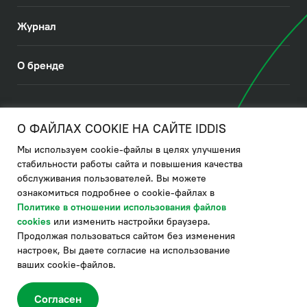
Журнал
О бренде
© 2026. IDDIS
О ФАЙЛАХ COOKIE НА САЙТЕ IDDIS
Мы используем cookie-файлы в целях улучшения
Политика в отношении использования файлов cookies
стабильности работы сайта и повышения качества
обслуживания пользователей. Вы можете
Политика обработки ПДн
ознакомиться подробнее о cookie-файлах в
Политика в области управления цепочкой поставки
Политике в отношении использования файлов
cookies
или изменить настройки браузера.
по системе "НСЛС"
Продолжая пользоваться сайтом без изменения
Производитель оставляет за собой право в любой момент
настроек, Вы даете согласие на использование
вносить изменения в комплектацию, дизайн и характеристики
товара, не ухудшающие его качество.
ваших cookie-файлов.
®
Актуальная информация о продукции IDDIS
– на сайте бренда
www.iddis.ru.
Согласен