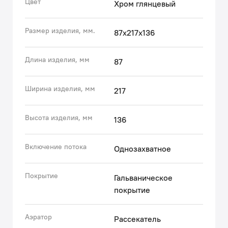
Цвет
Хром глянцевый
2016 и выдерживает до 35 атмосфер и температуру
до 95 °C, что делает его надёжным и износостойким.
Размер изделия, мм.
87x217x136
Увеличенное никель-хромовое покрытие полностью
соответствует европейским стандартам качества,
обеспечивает его стойкость и зеркальный блеск в
Длина изделия, мм
87
течение всего срока службы изделия при должном
уходе.
Ширина изделия, мм
217
Надёжный керамический картридж Softap
обеспечивает
Высота изделия, мм
136
Включение потока
Однозахватное
Покрытие
Гальваническое
покрытие
Аэратор
Рассекатель