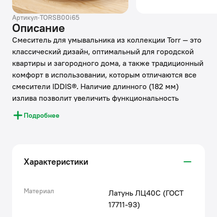
Артикул
·
TORSB00i65
Описание
Смеситель для умывальника из коллекции Torr — это
классический дизайн, оптимальный для городской
квартиры и загородного дома, а также традиционный
комфорт в использовании, которым отличаются все
смесители IDDIS®. Наличие длинного (182 мм)
излива позволит увеличить функциональность
полезного пространства ванны, а тщательно
Подробнее
продуманная архитектура ручки обеспечит
комфортное управление смесителем. Смеситель
скрытого монтажа Torr поможет грамотно
распорядиться доступным пространством и
Характеристики
реализовать любые дизайнерские задумки. В
комплекте: излив, ручка смесителя, отражатели,
крепеж.
Материал
Латунь ЛЦ40C (ГОСТ
• Смеситель IDDIS® прослужит долго благодаря
17711-93)
надежному корпусу из прочной латуни, стойкому к