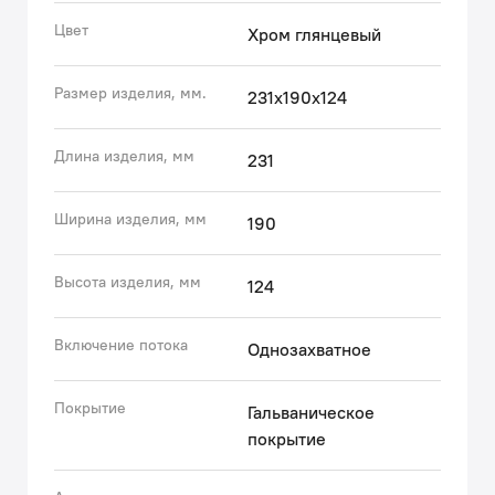
коррозии, резким изменениям давления и
Цвет
Хром глянцевый
перепадам температуры воды.
• Никель-хромовое покрытие соответствует
Размер изделия, мм.
231x190x124
европейским стандартам качества, обеспечивает его
стойкость и зеркальный блеск в течение всего срока
службы изделия.
Длина изделия, мм
231
• Плавный ход ручки и абсолютная точность
регулировки температуры и напора воды — за счет
Ширина изделия, мм
190
качественного керамического карт
Высота изделия, мм
124
Включение потока
Однозахватное
Покрытие
Гальваническое
покрытие