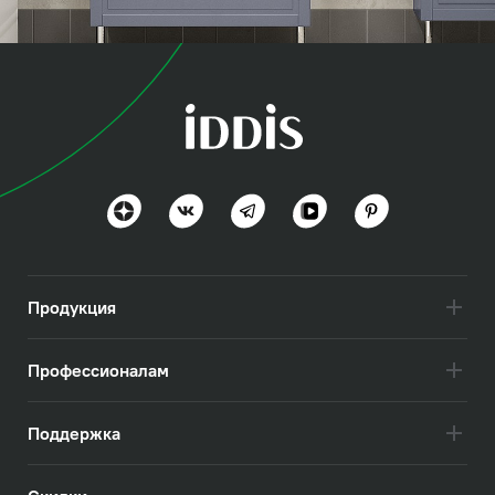
коллекция
Оксфорд (Oxford)
Британская эстетика
Посмотреть всё
Продукция
Профессионалам
Поддержка