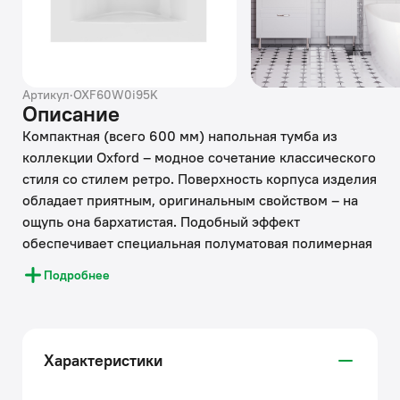
Артикул
·
OXF60W0i95K
Описание
Компактная (всего 600 мм) напольная тумба из
коллекции Oxford – модное сочетание классического
стиля со стилем ретро. Поверхность корпуса изделия
обладает приятным, оригинальным свойством – на
ощупь она бархатистая. Подобный эффект
обеспечивает специальная полуматовая полимерная
эмаль с эффектом soft touch. Коллекция органично
Подробнее
впишется в любой интерьер благодаря
сбалансированному дизайну и элегантному
фрезерованному фасаду. Полированные ножки и
ручки тумбы не только гармонично дополняют белый
Характеристики
полуматовый фасад, но и поддерживают дизайн
смесителей IDDIS® коллекции Oxford. Что позволит