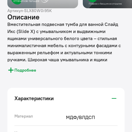
Артикул
·
SLX80W0i95K
Описание
Вместительная подвесная тумба для ванной Слайд
Икс (Slide X) с умывальником и выдвижными
ящиками универсального белого цвета – стильная
минималистичная мебель с контурными фасадами с
выраженным рельефом и актуальными тонкими
ручками. Широкая чаша умывальника и ящики
большой вместимости с фирменными боковинами из
Подробнее
пластика добавляют практичности и комфорта в
ежедневном использовании всей семьёй.
• Материал фасадов – МВД с покрытием матовой
Характеристики
влагостойкой ПВХ-плёнкой. Она разработана для
использования в помещениях с высокой влажностью
и сохранит первоначальный вид мебели надолго (при
Материал
МДФ/ВЛДСП
должном уходе): не загрязняется от пыли, не
оставляет отпечатков пальцев, легко моется,