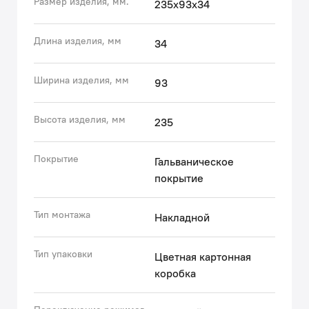
Размер изделия, мм.
235x93x34
раскручивается и промывается от известкового
налета.
• Гарантия на душевые аксессуары IDDIS® – 3 года.
Длина изделия, мм
34
(с) Авторский текст, октябрь 2024 г.
Ширина изделия, мм
93
Высота изделия, мм
235
Покрытие
Гальваническое
покрытие
Тип монтажа
Накладной
Тип упаковки
Цветная картонная
коробка