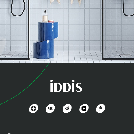
коллекция
СпаХоум (SpaHome)
Красота и расслабление
Посмотреть всё