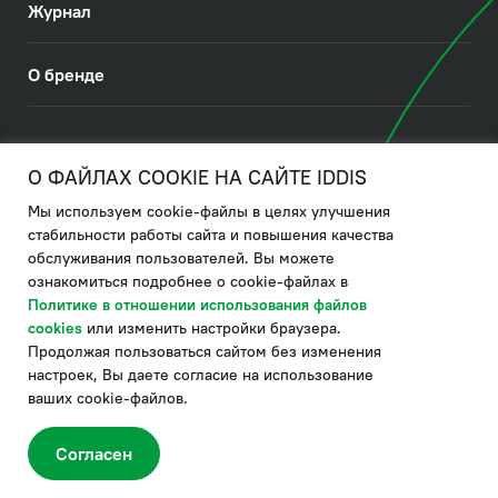
Журнал
О бренде
© 2026. IDDIS
О ФАЙЛАХ COOKIE НА САЙТЕ IDDIS
Мы используем cookie-файлы в целях улучшения
Политика в отношении использования файлов cookies
стабильности работы сайта и повышения качества
обслуживания пользователей. Вы можете
Политика обработки ПДн
ознакомиться подробнее о cookie-файлах в
Политика в области управления цепочкой поставки
Политике в отношении использования файлов
cookies
или изменить настройки браузера.
по системе "НСЛС"
Продолжая пользоваться сайтом без изменения
Производитель оставляет за собой право в любой момент
настроек, Вы даете согласие на использование
вносить изменения в комплектацию, дизайн и характеристики
товара, не ухудшающие его качество.
ваших cookie-файлов.
®
Актуальная информация о продукции IDDIS
– на сайте бренда
www.iddis.ru.
Согласен