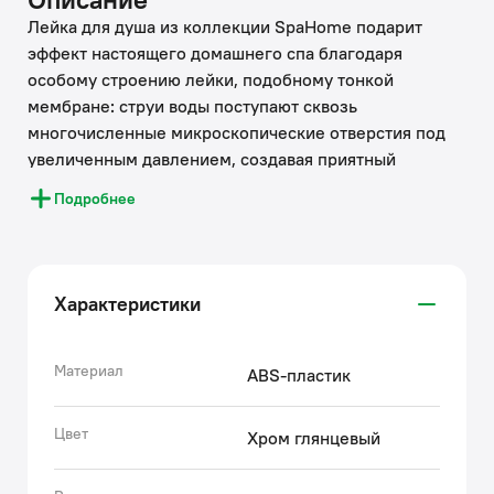
Лейка для душа из коллекции SpaHome подарит
эффект настоящего домашнего спа благодаря
особому строению лейки, подобному тонкой
мембране: струи воды поступают сквозь
многочисленные микроскопические отверстия под
увеличенным давлением, создавая приятный
массажный эффект. Его мягкое воздействие
Подробнее
позволяет сделать процесс принятия душа
максимально расслабляющим.
• Хромированное покрытие ручной лейки IDDIS®
устойчиво к коррозии, появлению царапин, сколов и
Характеристики
потускнению. На протяжении многих лет они будут
выглядеть как новые.
• Лицевой диск лейки для душа изготовлен из
Материал
ABS-пластик
качественной нержавеющей стали, отличающейся
прочностью и устойчивостью к износу.
Цвет
Хром глянцевый
• За лейкой IDDIS® ухаживать очень просто
благодаря ее разборному корпусу: она легко