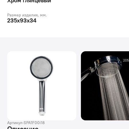
Хром глянцевый
Размер изделия, мм.
235x93x34
Артикул
·
SPA1F00i18
Описание