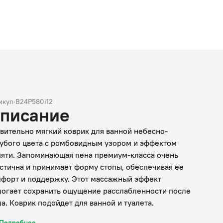
икул
·
B24P580i12
писание
вительно мягкий коврик для ванной небесно-
убого цвета с ромбовидным узором и эффектом
яти. Запоминающая пена премиум-класса очень
стична и принимает форму стопы, обеспечивая ее
форт и поддержку. Этот массажный эффект
огает сохранить ощущение расслабленности после
а. Коврик подойдет для ванной и туалета.
тот коврик в ванную противоскользящий: основа из
Подробнее