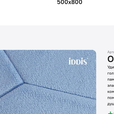
500х800
Арт
О
Уди
гол
пам
эла
ком
пом
душ
• Э