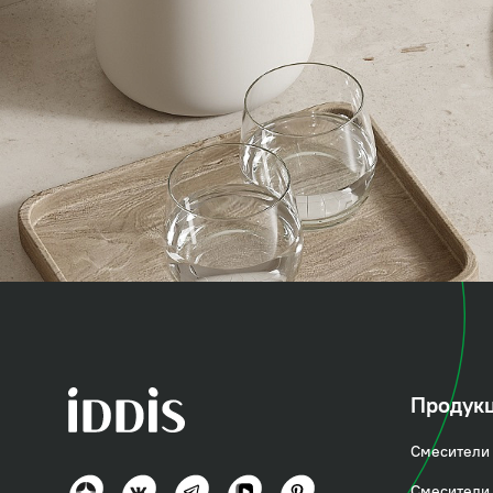
коллекция
Бэйсик (Basic
Продук
Смесители 
Базовое решение для кухни
Смесители 