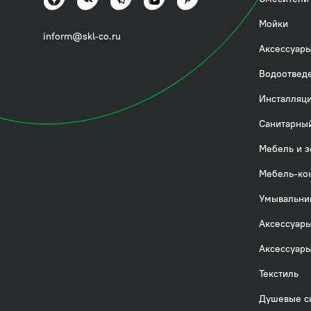
Посмотреть всё
Мойки
inform@skl-co.ru
Аксессуары
Водоотвед
Инсталляци
Санитарный
Мебель и з
Мебель-ко
Умывальни
Аксессуары
Аксессуары
Текстиль
Душевые с