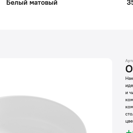
Белый матовый
3
Арт
О
Нак
иде
и ч
ком
ком
сто
цве
реш