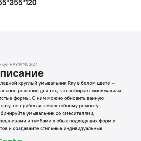
55*355*120
икул
·
RAYWM03i27
писание
ладной круглый умывальник Ray в белом цвете —
альное решение для тех, кто выбирает минимализм
истые формы. С ним можно обновить ванную
нату, не прибегая к масштабному ремонту:
бинируйте умывальник со смесителями,
лешницами и тумбами любых подходящих форм и
тов и создавайте стильные индивидуальные
ения. Можно собрать готовое решение от IDDIS® в
Подробнее