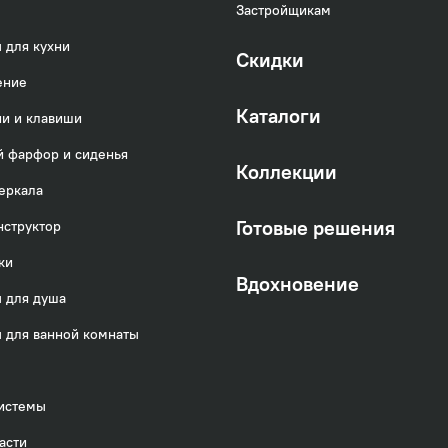
Застройщикам
 для кухни
Скидки
ение
Каталоги
и и клавиши
 фарфор и сиденья
Коллекции
еркала
Готовые решения
нструктор
ки
Вдохновение
 для душа
 для ванной комнаты
истемы
асти