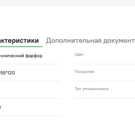
актеристики
Дополнительная документ
Цвет
ехнический фарфор
Покрытие
55*120
Тип умывальника
т