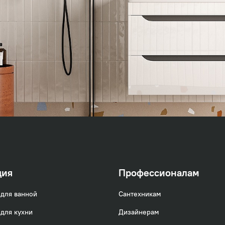
ция
Профессионалам
для ванной
Сантехникам
для кухни
Дизайнерам