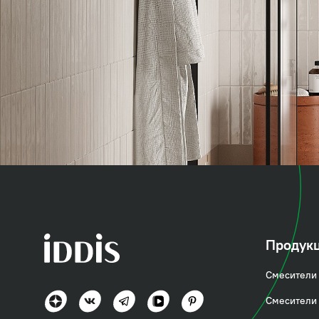
коллекция
Рэй (Ray)
Продук
Смесители 
Органично, практично и доступно
Смесители 