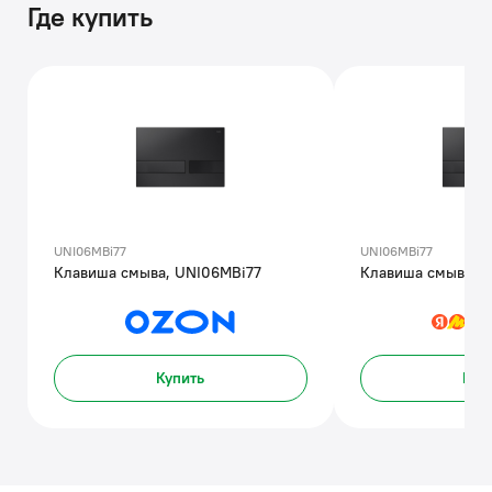
Где купить
UNI06MBi77
UNI06MBi77
Клавиша смыва, UNI06MBi77
Клавиша смыва, 
Купить
Куп