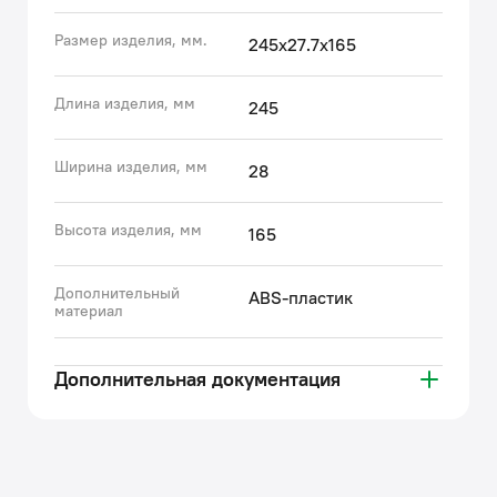
уборку.
Размер изделия, мм.
245х27.7х165
• Клавиша смыва IDDIS® прослужит дольше
благодаря прочному и износостойкому пластику и
надежному креплению рамки на шурупы.
Длина изделия, мм
245
• Технология двухрежимного смыва (малым или
большим объемом) обеспечивает ощутимую
Ширина изделия, мм
28
экономию потребления воды.
• Гарантия на все клавиши IDDIS® – 3 года.
Высота изделия, мм
(с) Авторский текст, январь 2022 г.
165
Дополнительный
ABS-пластик
материал
Дополнительная документация