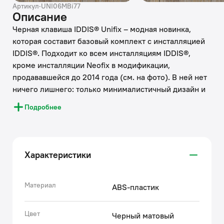
Артикул
·
UNI06MBi77
Описание
Черная клавиша IDDIS® Unifix – модная новинка,
которая составит базовый комплект с инсталляцией
IDDIS®. Подходит ко всем инсталляциям IDDIS®,
кроме инсталляции Neofix в модификации,
продававшейся до 2014 года (см. на фото). В ней нет
ничего лишнего: только минималистичный дизайн и
рельефные кнопки. Благодаря этому клавиша
Подробнее
гармонично впишется в любую обстановку ванной
комнаты. Плоская и эстетичная клавиша смыва
займет пространство размером не более
ежедневника (24,5 на 16,5 см). Она легко
Характеристики
монтируется и снимается для удобного доступа к
крану открытия-закрытия воды и обслуживания
арматуры. Данная модель представлена в нескольких
Материал
ABS-пластик
цветовых сочетаниях.
• На матовой поверхности клавиши IDDIS® не
Цвет
Черный матовый
остаются следы пальцев, что значительно упрощает