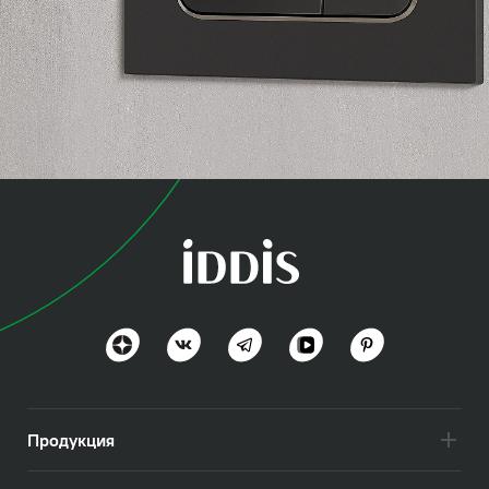
коллекция
Юнификс (Unifix)
Разнообразие и удобство
Посмотреть всё
Продукция