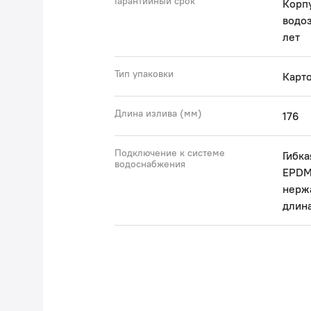
Гарантийный срок
Корпу
водо
лет
Тип упаковки
Карто
Длина излива (мм)
176
Подключение к системе
Гибка
водоснабжения
EPDM 
нержа
длин