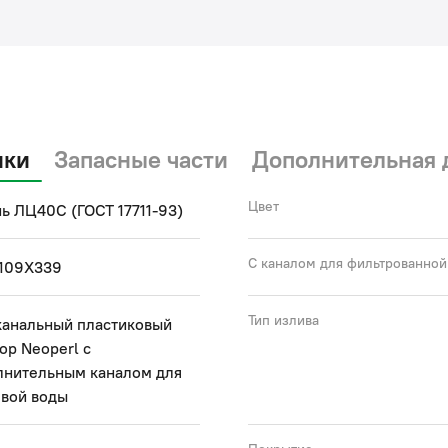
(с)
ики
Запасные части
Дополнительная 
Цвет
ь ЛЦ40C (ГОСТ 17711-93)
С каналом для фильтрованной
109X339
Тип излива
канальный пластиковый
ор Neoperl с
лнительным каналом для
евой воды