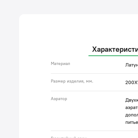
Характерист
Материал
Латун
Размер изделия, мм.
200X
Аэратор
Двух
аэрат
допо
пить