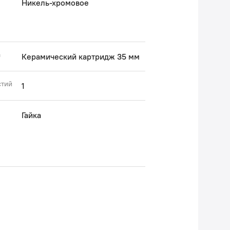
Никель-хромовое
а
Керамический картридж 35 мм
стий
1
Гайка