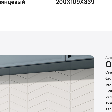
лянцевый
200X109X339
Арт
О
Сме
фил
тех
пра
руч
вод
зак