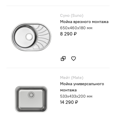
Суно (Suno)
Мойка врезного монтажа
650х460х180 мм
8 290 ₽
Мейт (Mate)
Мойка универсального
монтажа
533x433x200 мм
14 290 ₽