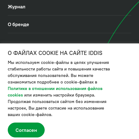
Журнал
О бренде
© 2026. IDDIS
О ФАЙЛАХ COOKIE НА САЙТЕ IDDIS
Мы используем cookie-файлы в целях улучшения
Политика в отношении использования файлов cookies
стабильности работы сайта и повышения качества
обслуживания пользователей. Вы можете
Политика обработки ПДн
ознакомиться подробнее о cookie-файлах в
Политика в области управления цепочкой поставки
Политике в отношении использования файлов
cookies
или изменить настройки браузера.
по системе "НСЛС"
Продолжая пользоваться сайтом без изменения
Производитель оставляет за собой право в любой момент
настроек, Вы даете согласие на использование
вносить изменения в комплектацию, дизайн и характеристики
товара, не ухудшающие его качество.
ваших cookie-файлов.
®
Актуальная информация о продукции IDDIS
– на сайте бренда
www.iddis.ru.
Согласен