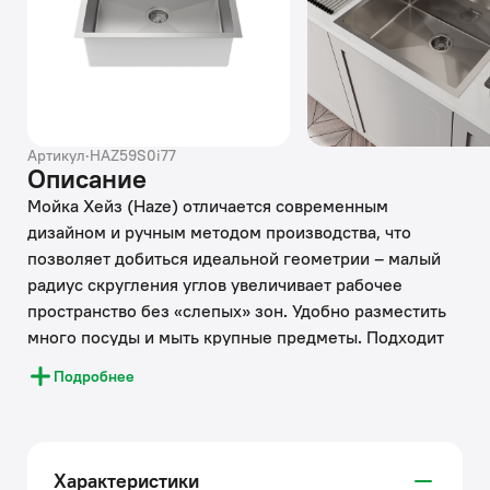
Артикул
·
HAZ59S0i77
Описание
Мойка Хейз (Haze) отличается современным
дизайном и ручным методом производства, что
позволяет добиться идеальной геометрии – малый
радиус скругления углов увеличивает рабочее
пространство без «слепых» зон. Удобно разместить
много посуды и мыть крупные предметы. Подходит
для шкафа от 60 см. Глубина 20 см.
Подробнее
• Подходит для врезного монтажа, подстольный
монтаж не предусмотрен. Вырез под мойку
составляет 570х490 мм.
Характеристики