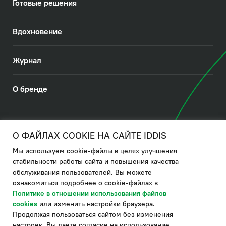
Готовые решения
Вдохновение
Журнал
О бренде
© 2026. IDDIS
О ФАЙЛАХ COOKIE НА САЙТЕ IDDIS
Мы используем cookie-файлы в целях улучшения
Политика в отношении использования файлов cookies
стабильности работы сайта и повышения качества
обслуживания пользователей. Вы можете
Политика обработки ПДн
ознакомиться подробнее о cookie-файлах в
Политика в области управления цепочкой поставки
Политике в отношении использования файлов
cookies
или изменить настройки браузера.
по системе "НСЛС"
Продолжая пользоваться сайтом без изменения
Производитель оставляет за собой право в любой момент
настроек, Вы даете согласие на использование
вносить изменения в комплектацию, дизайн и характеристики