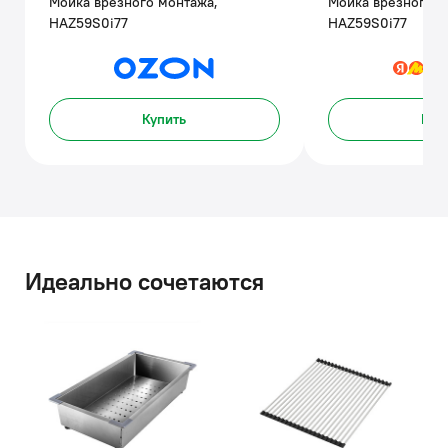
Мойка врезного монтажа,
Мойка врезного м
HAZ59S0i77
HAZ59S0i77
Купить
Куп
Идеально сочетаются