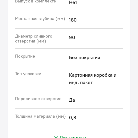
Выпуск в комплекте
Нет
или сифон с выпуском 3.1/2"x 40 мм с переливом,
арт.: 900CVG0P10VD.
Монтажная глубина (мм)
180
Гарантия на мойку Суно (Suno) – 15 лет.
Диаметр сливного
90
(с) Авторский текст, декабрь 2025 г.
отверстия (мм)
Покрытие
Без покрытия
Тип упаковки
Картонная коробка и
инд. пакет
Переливное отверстие
Да
Толщина материала (мм)
0,8
Показать все