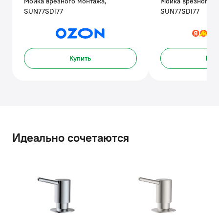
Мойка врезного монтажа,
Мойка врезного м
SUN77SDi77
SUN77SDi77
Купить
Куп
Идеально сочетаются