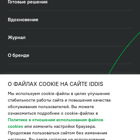
Готовые решения
Вдохновение
Журнал
О бренде
© 2026. IDDIS
О ФАЙЛАХ COOKIE НА САЙТЕ IDDIS
Мы используем cookie-файлы в целях улучшения
Политика в отношении использования файлов cookies
стабильности работы сайта и повышения качества
обслуживания пользователей. Вы можете
Политика обработки ПДн
ознакомиться подробнее о cookie-файлах в
Политика в области управления цепочкой поставки
Политике в отношении использования файлов
cookies
или изменить настройки браузера.
по системе "НСЛС"
Продолжая пользоваться сайтом без изменения
Производитель оставляет за собой право в любой момент
настроек, Вы даете согласие на использование
вносить изменения в комплектацию, дизайн и характеристики