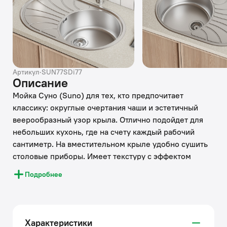
Артикул
·
SUN77SDi77
Описание
Мойка Суно (Suno) для тех, кто предпочитает
классику: округлые очертания чаши и эстетичный
веерообразный узор крыла. Отлично подойдет для
небольших кухонь, где на счету каждый рабочий
сантиметр. На вместительном крыле удобно сушить
столовые приборы. Имеет текстуру с эффектом
шелковой поверхности благодаря специальной
Подробнее
обработке стали. Подходит к тумбе от 50 см.
• Мойка из качественной нержавеющей стали марки
304 толщиной 0,8 мм; сталь содержит 18% хрома и
Характеристики