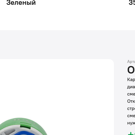
Зеленый
3
Арт
О
Кар
диа
сме
Отк
стр
сме
нуж
уда