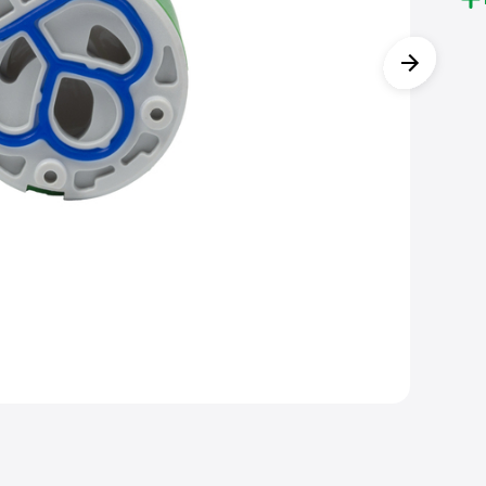
• И
нуж
• В
соо
• Г
не 
Обе
пла
кер
• И
бла
пла
гид
дав
Гар
(с)