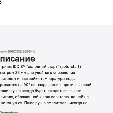
5
икул
·
999C35D6SMMR
писание
тридж IDDIS® "холодный старт" (cold-start)
метром 35 мм для удобного управления
сителем и настройки температуры воды.
рывается на 90° по направлению против часовой
елки: ручка всегда будет находиться в части
сителя, обращенной к пользователю, до неё не
но тянуться. Плюс ручка смесителя никогда не
рится об стену, что очень удобно.
Подробнее