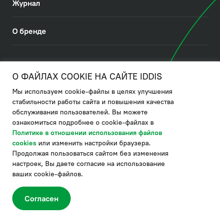
Журнал
О бренде
© 2026. IDDIS
О ФАЙЛАХ COOKIE НА САЙТЕ IDDIS
Мы используем cookie-файлы в целях улучшения
Политика в отношении использования файлов cookies
стабильности работы сайта и повышения качества
обслуживания пользователей. Вы можете
Политика обработки ПДн
ознакомиться подробнее о cookie-файлах в
Политика в области управления цепочкой поставки
Политике в отношении использования файлов
cookies
или изменить настройки браузера.
по системе "НСЛС"
Продолжая пользоваться сайтом без изменения
Производитель оставляет за собой право в любой момент
настроек, Вы даете согласие на использование
вносить изменения в комплектацию, дизайн и характеристики
товара, не ухудшающие его качество.
ваших cookie-файлов.
®
Актуальная информация о продукции IDDIS
– на сайте бренда
www.iddis.ru.
Согласен