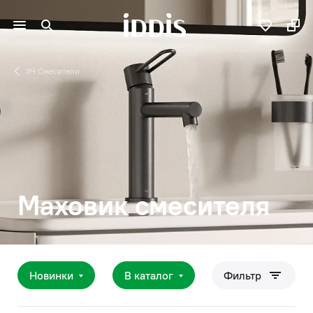
ЗЧ Смесители
Маховик смесителя
Новинки
В каталог
Фильтр