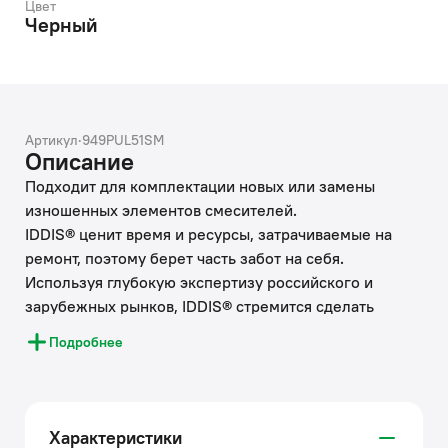
Цвет
Черный
Артикул
·
949PUL51SM
Описание
Подходит для комплектации новых или замены
изношенных элементов смесителей.
IDDIS® ценит время и ресурсы, затрачиваемые на
ремонт, поэтому берет часть забот на себя.
Используя глубокую экспертизу российского и
зарубежных рынков, IDDIS® стремится сделать
каждый клиентский опыт положительным.
Подробнее
Накопленные экспертные знания помогают бренду
IDDIS® создавать комплектующие к смесителям,
подготовленные к российским условиям
эксплуатации. Все запчасти к смесителям IDDIS®
Характеристики