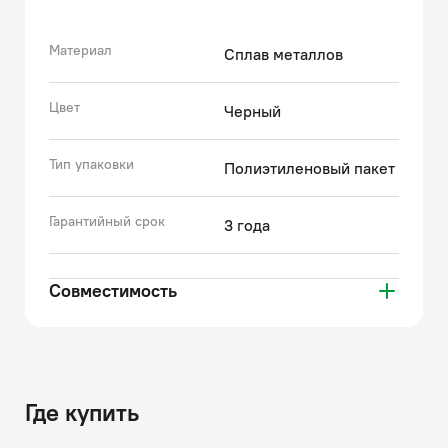
проходят многоступенчатый контроль качества,
превосходящий требования большинства
существующих стандартов.
Материал
Сплав металлов
• Гарантия на аксессуары к смесителям IDDIS® – 3
года.
Цвет
Черный
(с) Авторский текст, октябрь, 2022
Тип упаковки
Полиэтиленовый пакет
Гарантийный срок
3 года
Совместимость
Где купить