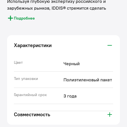
Используя глубокую экспертизу российского и
зарубежных рынков, IDDIS® стремится сделать
каждый клиентский опыт положительным.
Подробнее
Накопленные экспертные знания помогают бренду
IDDIS® создавать комплектующие к смесителям,
подготовленные к российским условиям
эксплуатации. Все запчасти к смесителям IDDIS®
Характеристики
проходят многоступенчатый контроль качества,
превосходящий требования большинства
существующих стандартов.
Цвет
Черный
• Гарантия на аксессуары к смесителям IDDIS® – 3
года.
Тип упаковки
Полиэтиленовый пакет
(с) Авторский текст, октябрь, 2022
Гарантийный срок
3 года
Совместимость