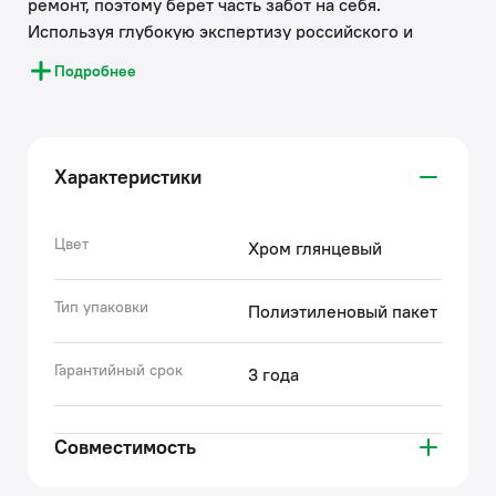
ремонт, поэтому берет часть забот на себя.
Используя глубокую экспертизу российского и
зарубежных рынков, IDDIS® стремится сделать
Подробнее
каждый клиентский опыт положительным.
Накопленные экспертные знания помогают бренду
IDDIS® создавать комплектующие к смесителям,
подготовленные к российским условиям
Характеристики
эксплуатации. Все запчасти к смесителям IDDIS®
проходят многоступенчатый контроль качества,
превосходящий требования большинства
Цвет
Хром глянцевый
существующих стандартов.
• Гарантия на аксессуары к смесителям IDDIS® – 3
Тип упаковки
Полиэтиленовый пакет
года.
(с) Авторский текст, октябрь, 2022
Гарантийный срок
3 года
Совместимость