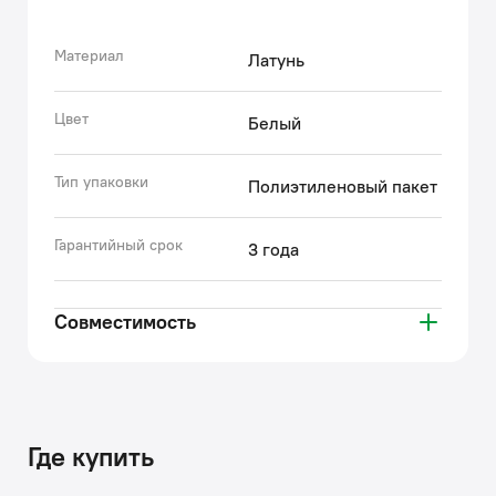
эксплуатации. Все запчасти к смесителям IDDIS®
проходят многоступенчатый контроль качества,
превосходящий требования большинства
Материал
Латунь
существующих стандартов.
• Гарантия на аксессуары к смесителям IDDIS® – 3
Цвет
Белый
года.
(с) Авторский текст, октябрь, 2022
Тип упаковки
Полиэтиленовый пакет
Гарантийный срок
3 года
Совместимость
Где купить