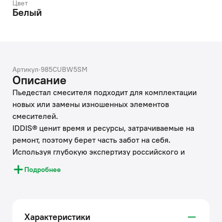
Цвет
Белый
Артикул
·
985CUBW5SM
Описание
Пьедестал смесителя подходит для комплектации
новых или замены изношенных элементов
смесителей.
IDDIS® ценит время и ресурсы, затрачиваемые на
ремонт, поэтому берет часть забот на себя.
Используя глубокую экспертизу российского и
зарубежных рынков, IDDIS® стремится сделать
Подробнее
каждый клиентский опыт положительным.
Накопленные экспертные знания помогают бренду
IDDIS® создавать комплектующие к смесителям,
подготовленные к российским условиям
Характеристики