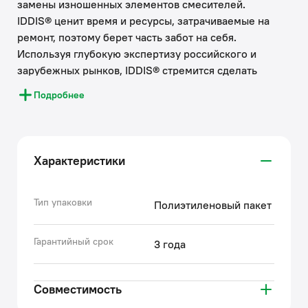
замены изношенных элементов смесителей.
IDDIS® ценит время и ресурсы, затрачиваемые на
ремонт, поэтому берет часть забот на себя.
Используя глубокую экспертизу российского и
зарубежных рынков, IDDIS® стремится сделать
каждый клиентский опыт положительным.
Подробнее
Накопленные экспертные знания помогают бренду
IDDIS® создавать комплектующие к смесителям,
подготовленные к российским условиям
эксплуатации. Все запчасти к смесителям IDDIS®
Характеристики
проходят многоступенчатый контроль качества,
превосходящий требования большинства
существующих стандартов.
Тип упаковки
Полиэтиленовый пакет
• Гарантия на аксессуары к смесителям IDDIS® – 3
года.
Гарантийный срок
3 года
(с) Авторский текст, октябрь, 2022
Совместимость