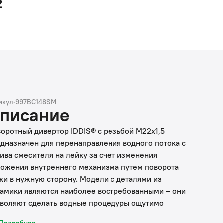
2
икул
·
997BC148SM
писание
оротный дивертор IDDIS® с резьбой М22х1,5
дназначен для перенаправления водного потока с
ива смесителя на лейку за счет изменения
ожения внутреннего механизма путем поворота
ки в нужную сторону. Модели с деталями из
амики являются наиболее востребованными – они
воляют сделать водные процедуры ощутимо
фортнее: надежно и плавно переключая поток
Подробнее