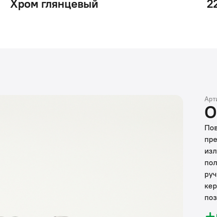
Хром глянцевый
2
Арт
О
Пов
пре
изл
пол
руч
кер
поз
ком