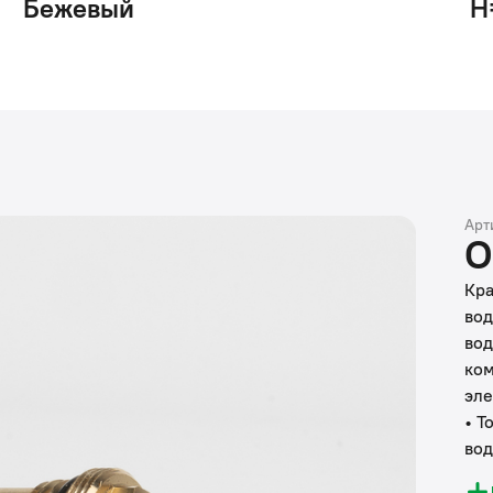
Бежевый
H
Арт
О
Кра
вод
вод
ком
эле
• Т
вод
пов