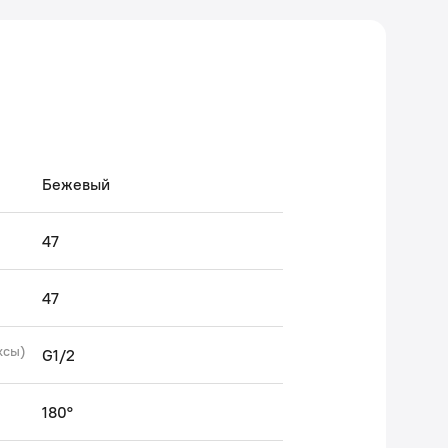
Бежевый
47
47
ксы)
G1/2
180°