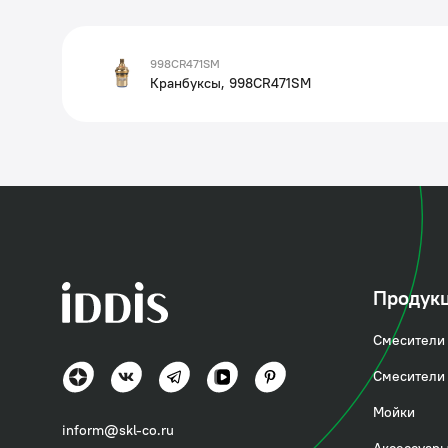
998CR471SM
Кранбуксы, 998CR471SM
Продук
Смесители 
Смесители 
Мойки
inform@skl-co.ru