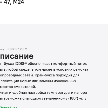
= 47, M24
икул
·
998CR471SM
писание
н-букса IDDIS® обеспечивает комфортный поток
ы в любой среде, в том числе в условиях ремонта
опроводных сетей. Кран-букса подходит для
плектации новых или замены изношенных
ментов смесителей.
очная и удобная настройка температуры и напора
ы возможна благодаря увеличенному (180˚) углу
орота.
Подробнее