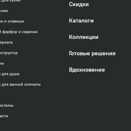
 для кухни
Скидки
ение
Каталоги
и и клавиши
 фарфор и сиденья
Коллекции
еркала
Готовые решения
нструктор
ки
Вдохновение
 для душа
 для ванной комнаты
истемы
асти