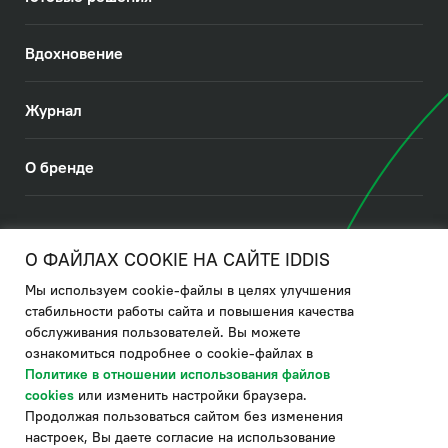
Вдохновение
Журнал
О бренде
© 2026. IDDIS
О ФАЙЛАХ COOKIE НА САЙТЕ IDDIS
Мы используем cookie-файлы в целях улучшения
Политика в отношении использования файлов cookies
стабильности работы сайта и повышения качества
обслуживания пользователей. Вы можете
Политика обработки ПДн
ознакомиться подробнее о cookie-файлах в
Политика в области управления цепочкой поставки
Политике в отношении использования файлов
cookies
или изменить настройки браузера.
по системе "НСЛС"
Продолжая пользоваться сайтом без изменения
Производитель оставляет за собой право в любой момент
настроек, Вы даете согласие на использование
вносить изменения в комплектацию, дизайн и характеристики