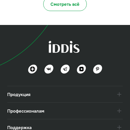
Смотреть всё
Два цветовых решения — сияющий хром и
элегантная бронза — позволяют выбрать
модель, которая будет смотреться в
интерьере наиболее гармонично.
В ассортименте IDDIS представлены
смесители для умывальника, для ванны и
для кухни.
Продукция
Профессионалам
Поддержка