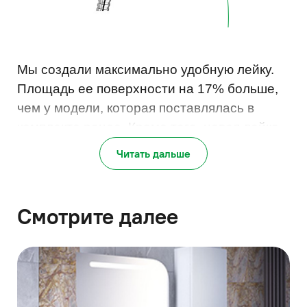
Мы создали максимально удобную лейку.
Площадь ее поверхности на 17% больше,
чем у модели, которая поставлялась в
комплекте ранее. Кроме того, новая лейка
имеет на 57% больше форсунок! Поток
Читать дальше
воды из новой лейки насыщеннее и мягче,
что делает принятие душа еще более
комфортным.
Смотрите далее