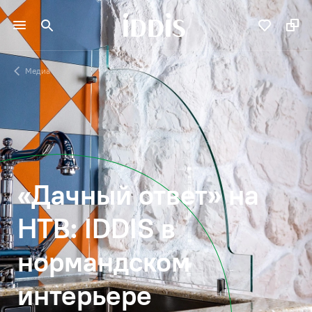
Медиа
«Дачный ответ» на
НТВ: IDDIS в
нормандском
интерьере