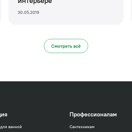
интерьере
30.05.2019
Смотреть всё
ция
Профессионалам
м душем Alps
— это безупречное сочетание функц
для ванной
Сантехникам
. Эргономичная форма смесителя с оригинальной 