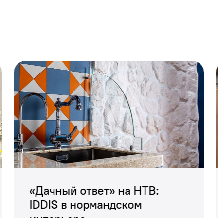
 принять душ и освежиться на открытом простран
тделки стен душевой авторы проекта выбрали темн
ита. Сочетание серого, белого и хрома создало о
«Дачный ответ» на НТВ:
ра.
IDDIS в нормандском