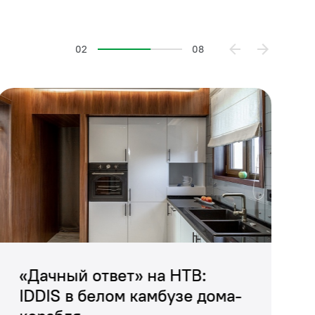
02
08
стве в жаркий
ые плиты
собенно гармоничное
«Дачный ответ» на НТВ:
IDDIS в белом камбузе дома-