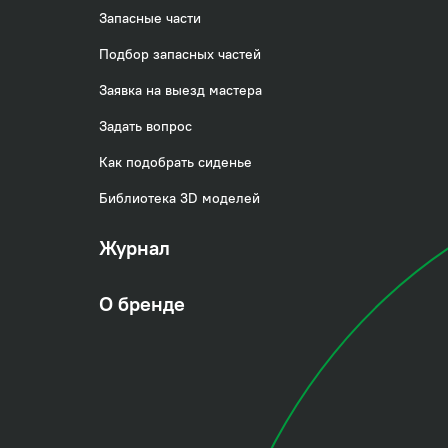
 а белоснежные
Запасные части
Подбор запасных частей
Заявка на выезд мастера
т комфортно
ческий дивертор
Задать вопрос
Как подобрать сиденье
Библиотека 3D моделей
излива на лейку
 смесителя
Журнал
О бренде