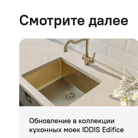
Смотрите далее
Теперь здесь можно
летний день. Для о
керамического гран
Обновление в коллекции
настроение интерье
кухонных моек IDDIS Edifice