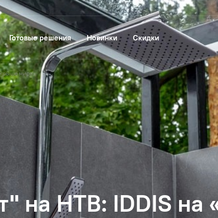
Готовые решения
Новинки
Скидки
 «крыше мира»
т" на НТВ: IDDIS на