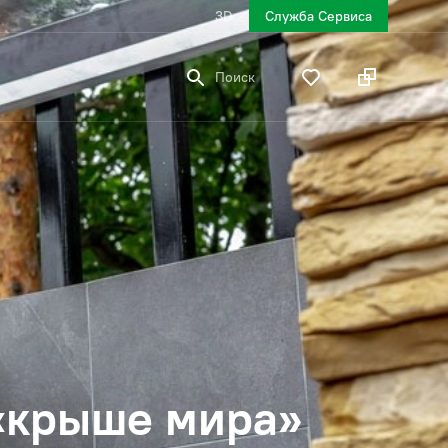
3D
Служба Сервиса
Поиск
 «крыше мира»