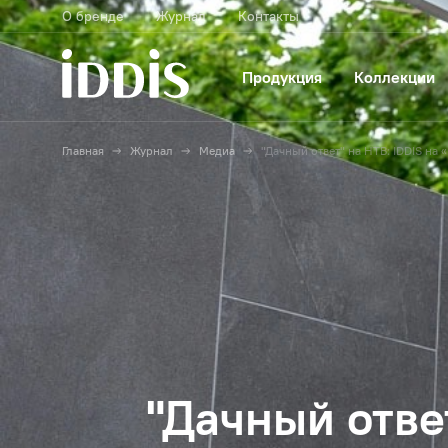
О бренде
Журнал
Контакты
Продукция
Коллекции
Главная
Журнал
Медиа
"Дачный ответ" на НТВ: IDDIS на
"Дачный отве