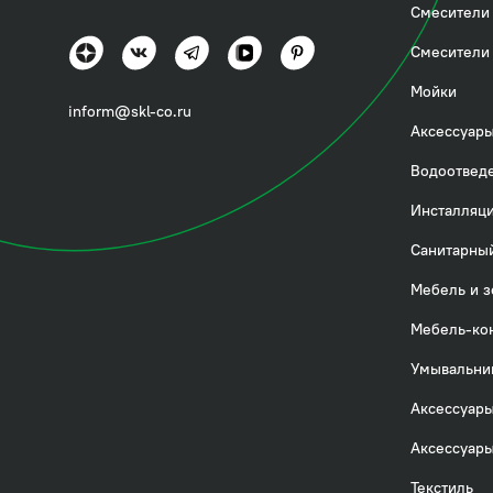
Смесители 
Смеситель также из
Смесители 
никелевое покрытие
Мойки
обеспечивает его ст
inform@skl-co.ru
Аксессуары
Гарантия на смесите
Водоотвед
Инсталляци
Выпуск программы 
Санитарный
Мебель и з
Мебель-ко
Умывальни
Аксессуары
Аксессуары
Текстиль