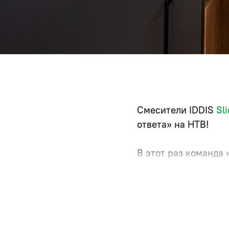
Смесители IDDIS
Sl
ответа» на НТВ!
В этот раз команда 
площадью, и создала