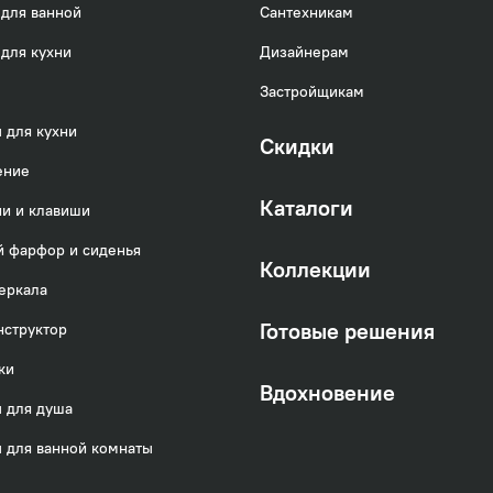
для ванной
Сантехникам
готовлен из высококачественной первичной латун
для кухни
Дизайнерам
 полностью соответствует европейским стандарта
Застройщикам
ойкость и зеркальный блеск в течение всего срок
 для кухни
Скидки
ли — 10 лет!
ение
Каталоги
и и клавиши
можно увидеть
здес
ь
 фарфор и сиденья
Коллекции
еркала
Готовые решения
нструктор
ки
Вдохновение
 для душа
 для ванной комнаты