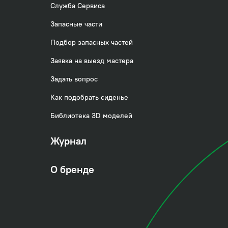
Служба Сервиса
и. Увеличенное
Запасные части
м качества,
Подбор запасных частей
а службы изделия.
Заявка на выезд мастера
Задать вопрос
Как подобрать сиденье
Библиотека 3D моделей
Журнал
О бренде