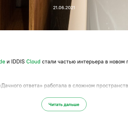
21.06.2021
ide
и IDDIS
Cloud
стали частью интерьера в новом 
«Дачного ответа» работала в сложном пространств
 настоящий спа-центр с душевой, санузлом, саун
Читать дальше