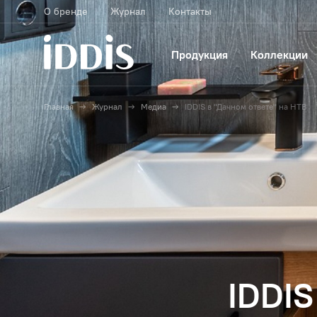
О бренде
Журнал
Контакты
Продукция
Коллекции
Главная
Журнал
Медиа
IDDIS в "Дачном ответе" на НТВ
IDDIS