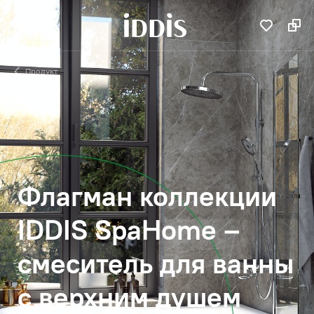
Продукт
Флагман коллекции
IDDIS SpaHome –
смеситель для ванны
с верхним душем