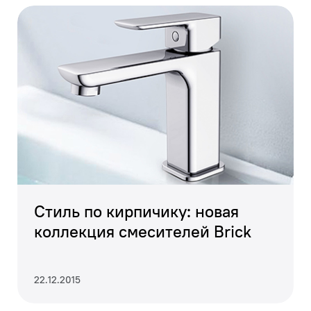
Стиль по кирпичику: новая
коллекция смесителей Brick
Большая верхняя душевая лейка (300х200 мм)
формирует объемный поток воды, создавая приятные
22.12.2015
ощущения природного тропического дождя.