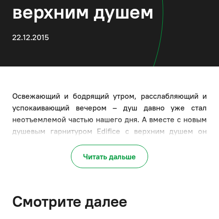
верхним душем
22.12.2015
Освежающий и бодрящий утром, расслабляющий и
успокаивающий вечером – душ давно уже стал
неотъемлемой частью нашего дня. А вместе с новым
душевым гарнитуром Edifice с верхним душем он
превратится в двойное удовольствие – благодаря
комфорту в использовании, функциональности,
Читать дальше
практичности и стильному внешнему виду.
Смотрите далее