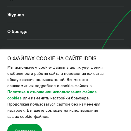
Журнал
О бренде
© 2026. IDDIS
О ФАЙЛАХ COOKIE НА САЙТЕ IDDIS
Мы используем cookie-файлы в целях улучшения
Политика в отношении использования файлов cookies
стабильности работы сайта и повышения качества
обслуживания пользователей. Вы можете
Политика обработки ПДн
ознакомиться подробнее о cookie-файлах в
Политика в области управления цепочкой поставки
Политике в отношении использования файлов
cookies
или изменить настройки браузера.
по системе "НСЛС"
Продолжая пользоваться сайтом без изменения
Производитель оставляет за собой право в любой момент
настроек, Вы даете согласие на использование
вносить изменения в комплектацию, дизайн и характеристики
товара, не ухудшающие его качество.
ваших cookie-файлов.
®
Актуальная информация о продукции IDDIS
– на сайте бренда
www.iddis.ru.