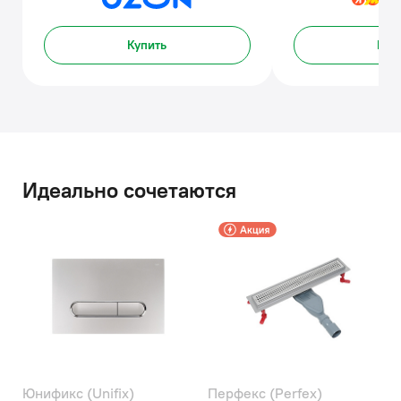
Купить
Куп
Идеально сочетаются
Юнификс (Unifix)
Перфекс (Perfex)
О