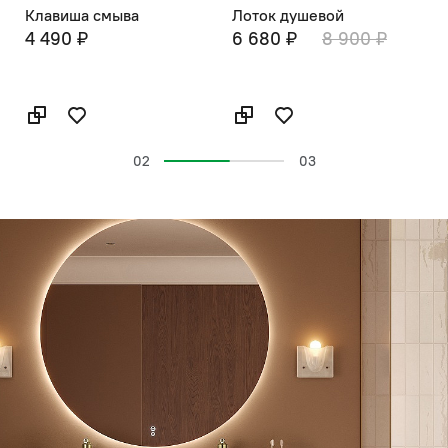
Клавиша смыва
Лоток душевой
4 490 ₽
6 680 ₽
8 900 ₽
В
1
02
03