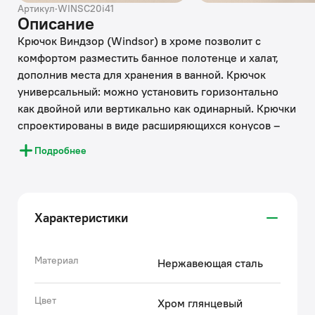
Артикул
·
WINSC20i41
Описание
Крючок Виндзор (Windsor) в хроме позволит с
комфортом разместить банное полотенце и халат,
дополнив места для хранения в ванной. Крючок
универсальный: можно установить горизонтально
как двойной или вертикально как одинарный. Крючки
спроектированы в виде расширяющихся конусов –
так ничего не соскользнёт.
Подробнее
Премиум-коллекция Виндзор (Windsor) – классика в
современном прочтении, где красота традиций
встречается с актуальными тенденциями. Поможет
Характеристики
гармонично оформить интерьер и сочетается с
разными стилями. Выглядит красиво, респектабельно
и в то же время современно. Идеально дополнит
Материал
Нержавеющая сталь
смесители IDDIS® Виндзор (Windsor) и Оксфорд
(Oxford) по цвету и форме.
Цвет
Хром глянцевый