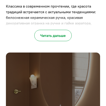
Классика в современном прочтении, где красота
традиций встречается с актуальными тенденциями:
белоснежная керамическая ручка, красивая
декоративная огранка на ручке и гайке аэратора,
цилиндрические формы, что превращает смеситель в
произведение искусства. Сочетается с разными
Читать дальше
стилями и станет гармоничным дополнением
интерьера. Выглядит красиво, респектабельно и в то
же время современно.