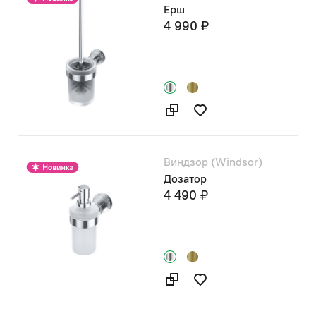
Ерш
4 990 ₽
Виндзор (Windsor)
Дозатор
4 490 ₽