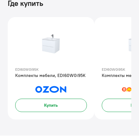
Где купить
EDI60W0i95K
EDI60W0i95K
Комплекты мебели, EDI60W0i95K
Комплекты мебел
Купить
Куп