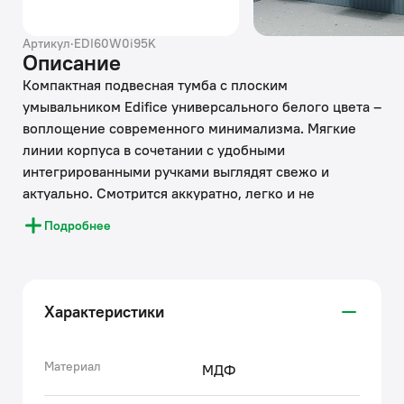
Артикул
·
EDI60W0i95K
Описание
Компактная подвесная тумба с плоским
умывальником Edifice универсального белого цвета –
воплощение современного минимализма. Мягкие
линии корпуса в сочетании с удобными
интегрированными ручками выглядят свежо и
актуально. Смотрится аккуратно, легко и не
усложняет процесс уборки в ванной благодаря
Подробнее
подвесной конструкции.
• В комплекте умывальник (арт. 0106000i28) из
качественного фарфора. Он отличается высокой
Характеристики
прочностью и прост в уходе: не задерживает
загрязнения и неприятные запахи, надолго сохраняя
первозданную белизну.
Материал
МДФ
• Два выдвижных ящика закрываются плавно и