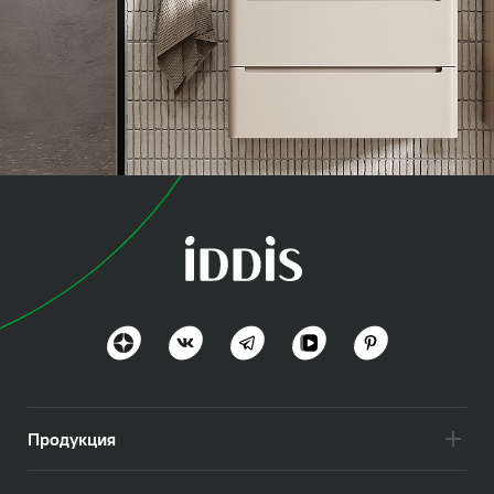
коллекция
Эдифис (Edifice)
Эстетика минимализма
Посмотреть всё
Продукция