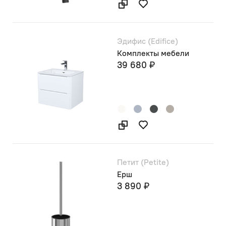
Эдифис (Edifice)
Комплекты мебели
39 680 ₽
Петит (Petite)
Ерш
3 890 ₽