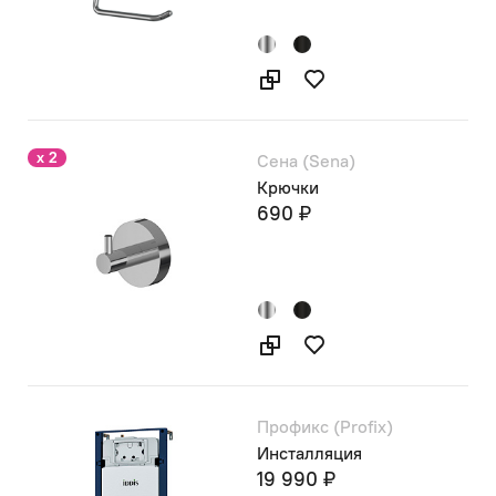
x 2
Сена (Sena)
Крючки
690 ₽
Профикс (Profix)
Инсталляция
19 990 ₽