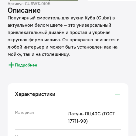
Артикул
·
CU6WTJ0i05
Описание
Популярный смеситель для кухни Куба (Cuba) в
актуальном белом цвете – это универсальный
привлекательный дизайн и простая и удобная
округлая форма излива. Он прекрасно впишется в
любой интерьер и может быть установлен как на
мойку, так и на столешницу.
• Плавный ход ручки и абсолютная точность
Подробнее
регулировки температуры и напора воды — за счет
керамического картриджа. Угол открывания ручки –
90 градусов, на себя; может отличаться в
зависимости от партии.
Характеристики
• Прослужит долго благодаря надежному корпусу из
прочной латуни, стойкому к коррозии, резким
изменениям давления и перепадам температуры
Материал
Латунь ЛЦ40C (ГОСТ
воды.
17711-93)
• Силиконовый аэратор Neoperl® создает мягкий
поток воды без разбрызгивания, а за счет