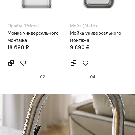
Прайм (Prime)
Мейт (Mate)
М
а
Мойка универсального
Мойка универсального
М
монтажа
монтажа
18 690 ₽
9 890 ₽
1
02
04