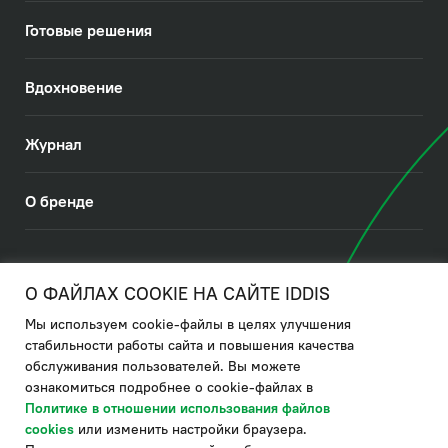
Готовые решения
Вдохновение
Журнал
О бренде
© 2026. IDDIS
О ФАЙЛАХ COOKIE НА САЙТЕ IDDIS
Мы используем cookie-файлы в целях улучшения
Политика в отношении использования файлов cookies
стабильности работы сайта и повышения качества
обслуживания пользователей. Вы можете
Политика обработки ПДн
ознакомиться подробнее о cookie-файлах в
Политика в области управления цепочкой поставки
Политике в отношении использования файлов
cookies
или изменить настройки браузера.
по системе "НСЛС"