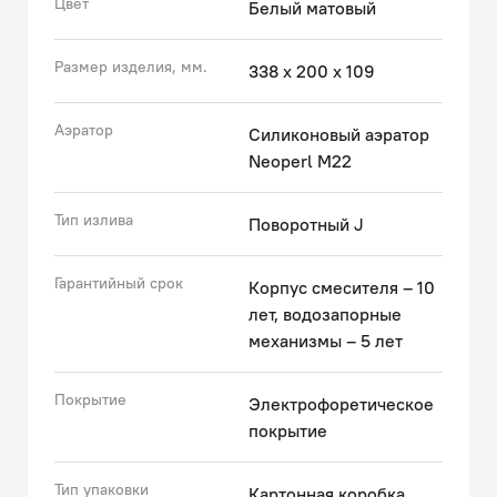
Цвет
Белый матовый
встроенного ограничителя потока воды способствует
ее экономии. Легко чистится от загрязнений,
Размер изделия, мм.
338 х 200 х 109
ржавчины и известковых отложений: достаточно
провести по нему пальцем.
Аэратор
Силиконовый аэратор
Гарантия на смесители IDDIS® – 10 лет.
Neoperl M22
(с) Авторский текст, октябрь 2020 г.
Тип излива
Поворотный J
Гарантийный срок
Корпус смесителя – 10
лет, водозапорные
механизмы – 5 лет
Покрытие
Электрофоретическое
покрытие
Тип упаковки
Картонная коробка