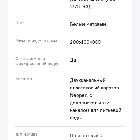
воды – 90 градусов (45 градусов от себя, 45 – на
17711-93)
себя).
• Высокий поворотный излив делает смеситель
Цвет
Белый матовый
более практичным.
• Надежный корпус из прочной первичной латуни —
Размер изделия, мм.
200x109x339
стойкий к коррозии, резким изменениям давления и
перепадам температуры воды.
С каналом для
Да
фильтрованной воды
Гарантия на смесители IDDIS® – 10 лет.
Аэратор
(с) Авторский текст, сентябрь 2020 г.
Двухканальный
пластиковый аэратор
Neoperl с
дополнительным
каналом для питьевой
воды
Тип излива
Поворотный J