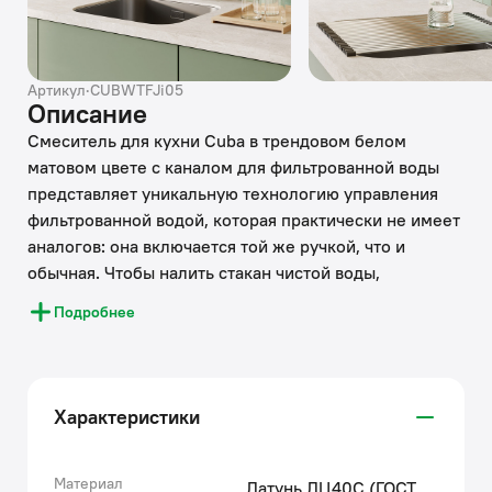
Артикул
·
CUBWTFJi05
Описание
Смеситель для кухни Cuba в трендовом белом
матовом цвете с каналом для фильтрованной воды
представляет уникальную технологию управления
фильтрованной водой, которая практически не имеет
аналогов: она включается той же ручкой, что и
обычная. Чтобы налить стакан чистой воды,
достаточно просто повернуть ручку на себя в
Подробнее
закрытом состоянии. Нет необходимости
устанавливать отдельный смеситель и сверлить под
него отверстие.
• Плавный ход ручки и абсолютная точность
Характеристики
регулировки температуры и напора воды — за счет
качественного керамического картриджа Softap.
Угол открытия ручки для включения водопроводной
Материал
Латунь ЛЦ40C (ГОСТ