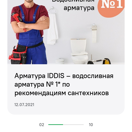
минималистичен на вид и максимально
функционален. Коллекция NOA способна
выгодно подчеркнуть любое современное
или классическое направление в дизайне
интерьера. Коллекция представлена всеми
необходимыми аксессуарами для создания
единого стиля туалетной или ванной
комнаты – с ними ежедневный уход станет
еще более комфортным.
Арматура IDDIS – водосливная
арматура № 1* по
рекомендациям сантехников
12.07.2021
02
10