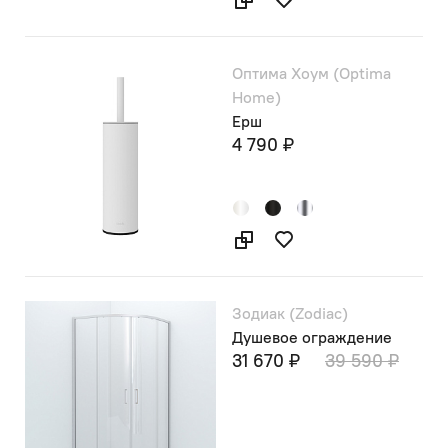
Оптима Хоум (Optima
Home)
Ерш
4 790 ₽
Зодиак (Zodiac)
Душевое ограждение
31 670 ₽
39 590 ₽