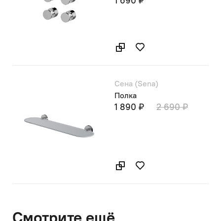
1 690 ₽
Сена (Sena)
Полка
1 890 ₽
2 690 ₽
Смотрите ещё