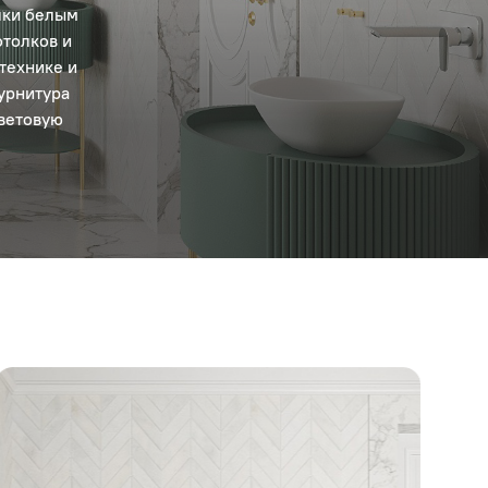
лки белым
толков и
технике и
урнитура
ветовую