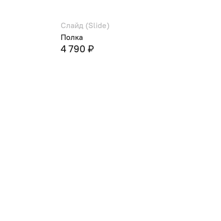
Слайд (Slide)
Полка
4 790 ₽