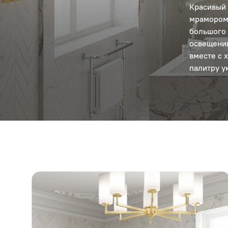
Красивый 
мрамором 
большого 
освещении
вместе с 
палитру у