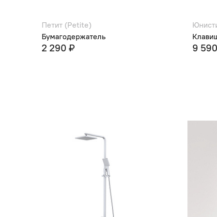
Петит (Petite)
Юнисти
Бумагодержатель
Клави
2 290 ₽
9 590