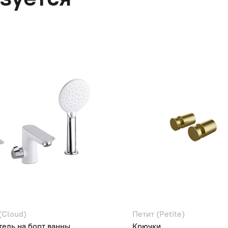
(Cloud)
Петит (Petite)
ель на борт ванны
Крючки