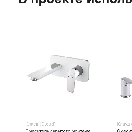
Клауд (Cloud)
Клауд 
Смеситель скрытого монтажа
Смесит