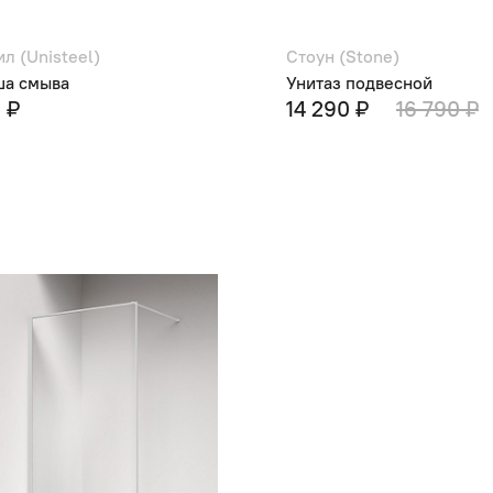
л (Unisteel)
Стоун (Stone)
ша смыва
Унитаз подвесной
 ₽
14 290 ₽
16 790 ₽