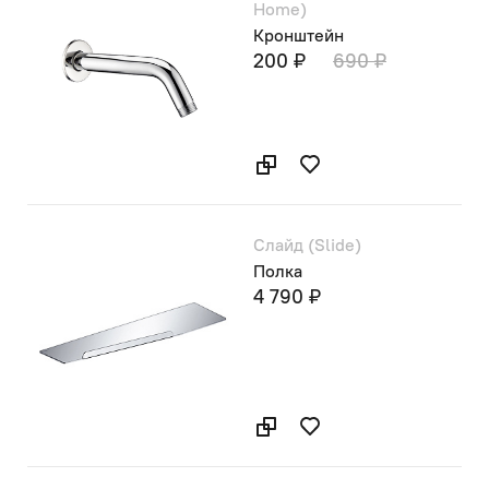
Home)
Кронштейн
200 ₽
690 ₽
Слайд (Slide)
Полка
4 790 ₽