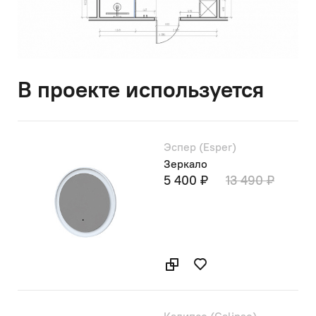
В проекте используется
Эспер (Esper)
Зеркало
5 400 ₽
13 490 ₽
Калипсо (Calipso)