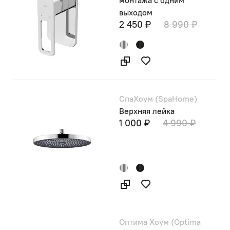
выходом
2 450 ₽
8 990 ₽
СпаХоум (SpaHome)
Верхняя лейка
1 000 ₽
4 990 ₽
Оптима Хоум (Optima