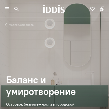
Мария Софронова
Баланс и
умиротворение
Островок безмятежности в городской