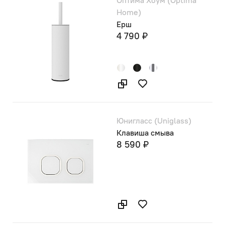
Home)
Ерш
4 790 ₽
Юнигласс (Uniglass)
Клавиша смыва
8 590 ₽